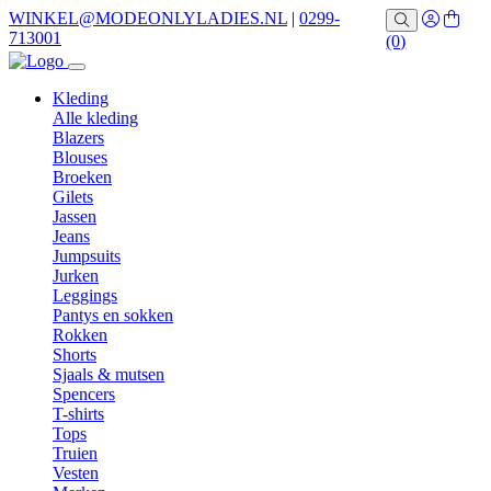
WINKEL@MODEONLYLADIES.NL
|
0299-
713001
(0)
Kleding
Alle kleding
Blazers
Blouses
Broeken
Gilets
Jassen
Jeans
Jumpsuits
Jurken
Leggings
Pantys en sokken
Rokken
Shorts
Sjaals & mutsen
Spencers
T-shirts
Tops
Truien
Vesten